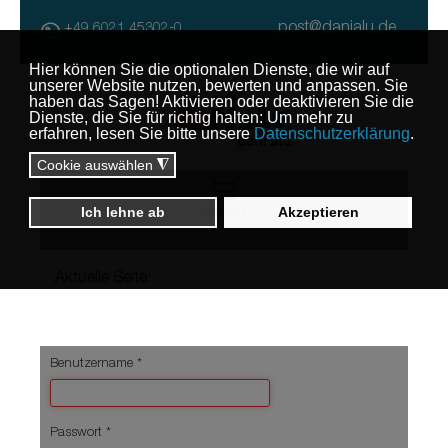
post@danialu.de
+49 6021 45302-0
MENU
Aktuelle Seite:
Benutzername
*
Passwort
*