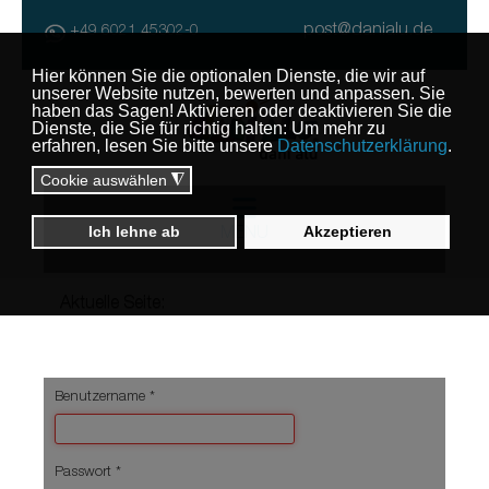
post@danialu.de
+49 6021 45302-0
MENU
Aktuelle Seite:
Benutzername
*
Passwort
*