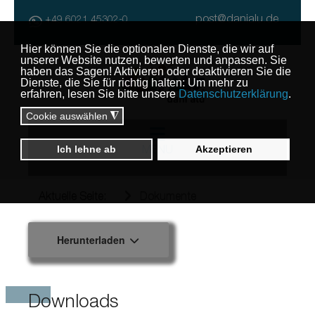
post@danialu.de
+49 6021 45302-0
MENU
Aktuelle Seite:
Dokumente
Herunterladen
Downloads