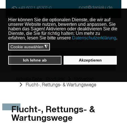
post@danialu.de
+49 6021 45302-0
MENU
Aktuelle Seite:
Produkte
Sicherheit
Flucht-, Rettungs- & Wartungswege
Flucht-, Rettungs- &
Wartungswege