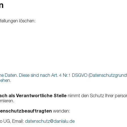
n
Barrial Lichtkuppelumwehr
Kettenhalter
Delimit Kettenhalter
tellungen löschen:
Daten. Diese sind nach Art. 4 Nr.1 DSGVO (Datenschutzgrundver
iehen.
ch als Verantwortliche Stelle
nimmt den Schutz Ihrer pers
mieren.
enschutzbeauftragten
wenden:
vo UG, Email:
datenschutz@danialu.de