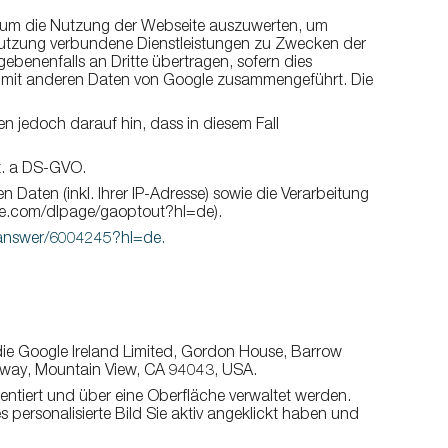
, um die Nutzung der Webseite auszuwerten, um
nutzung verbundene Dienstleistungen zu Zwecken der
benenfalls an Dritte übertragen, sofern dies
esse mit anderen Daten von Google zusammengeführt. Die
en jedoch darauf hin, dass in diesem Fall
it. a DS-GVO.
aten (inkl. Ihrer IP-Adresse) sowie die Verarbeitung
ogle.com/dlpage/gaoptout?hl=de).
s/answer/6004245?hl=de.
die Google Ireland Limited, Gordon House, Barrow
arkway, Mountain View, CA 94043, USA.
ntiert und über eine Oberfläche verwaltet werden.
personalisierte Bild Sie aktiv angeklickt haben und