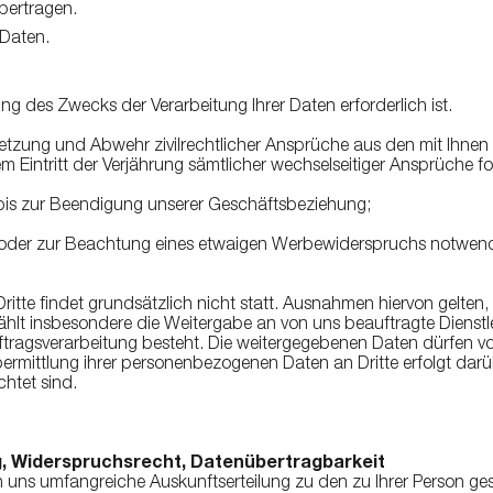
bertragen.
 Daten.
ung des Zwecks der Verarbeitung Ihrer Daten erforderlich ist.
zung und Abwehr zivilrechtlicher Ansprüche aus den mit Ihnen 
 Eintritt der Verjährung sämtlicher wechselseitiger Ansprüche fo
bis zur Beendigung unserer Geschäftsbeziehung;
 oder zur Beachtung eines etwaigen Werbewiderspruchs notwendi
tte findet grundsätzlich nicht statt. Ausnahmen hiervon gelten,
 zählt insbesondere die Weitergabe an von uns beauftragte Dienstle
ftragsverarbeitung besteht. Die weitergegebenen Daten dürfen vo
mittlung ihrer personenbezogenen Daten an Dritte erfolgt darüb
chtet sind.
g, Widerspruchsrecht, Datenübertragbarkeit
n uns umfangreiche Auskunftserteilung zu den zu Ihrer Person ge