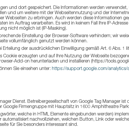
agen und dort gespeichert. Die Informationen werden verwendet
llen und um weitere mit der Webseitennutzung und der Internet
r Webseiten zu erbringen. Auch werden diese Informationen gege
 Daten im Auftrag verarbeiten. Es wird in keinem Fall Ihre IP-Adr
ng nicht möglich ist (IP-Masking).
sprechende Einstellung der Browser-Software verhindern; wir weis
seite vollumfänglich genutzt werden können.
i Erteilung der ausdrücklichen Einwilligung gemäß Art. 6 Abs. 1 l
 Cookie erzeugten und auf Ihre Nutzung der Webseite bezogenen D
rowser-Add-on herunterladen und installieren (https://tools.go
önnen Sie einsehen unter:
https://support.google.com/analytic
ager Dienst. Betreibergesellschaft von Google Tag Manager ist 
eil der Google Firmengruppe mit Hauptsitz in 1600 Amphitheatre P
agwörter, welche in HTML Elemente eingebunden werden) impleme
utomatisiert nachvollziehen, welchen Button, Link oder welches 
ite für Sie besonders interessant sind.