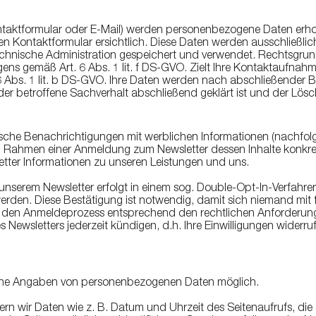
taktformular oder E-Mail) werden personenbezogene Daten erho
gen Kontaktformular ersichtlich. Diese Daten werden ausschließl
hnische Administration gespeichert und verwendet. Rechtsgrundl
gens gemäß Art. 6 Abs. 1 lit. f DS-GVO. Zielt Ihre Kontaktaufnahm
 Abs. 1 lit. b DS-GVO. Ihre Daten werden nach abschließender Bear
r betroffene Sachverhalt abschließend geklärt ist und der Lös
ische Benachrichtigungen mit werblichen Informationen (nachfolge
m Rahmen einer Anmeldung zum Newsletter dessen Inhalte konkret 
etter Informationen zu unseren Leistungen und uns.
nserem Newsletter erfolgt in einem sog. Double-Opt-In-Verfahren.
erden. Diese Bestätigung ist notwendig, damit sich niemand mi
m den Anmeldeprozess entsprechend den rechtlichen Anforderu
ewsletters jederzeit kündigen, d.h. Ihre Einwilligungen widerru
ohne Angaben von personenbezogenen Daten möglich.
n wir Daten wie z. B. Datum und Uhrzeit des Seitenaufrufs, die 