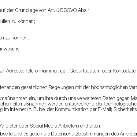
uf der Grundlage von Art. 6 DSGVO Abs.1
füllen zu können;
en zu können;
hnwesens;
il-Adresse, Telefonnummer, ggf. Geburtsdatum oder Kontodaten be
stehenden gesetzlichen Regelungen mit der höchstmöglichen Vertr
tsmaßnahmen ein, um Ihre durch uns verwalteten Daten gegen Ma
 Sicherheitsmaßnahmen werden entsprechend der technologischen
g im Internet (z. B. bei der Kommunikation per E-Mail) Sicherhei
nbieter oder Social Media Anbietern enthalten.
ebseite und es gelten die Datenschutzbestimmungen des Anbieters.