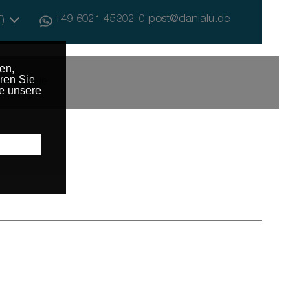
+49 6021 45302-0
post@danialu.de
E)
Akademie
e Beratung
Dachterrassen und Balkon
Zebral
Panorama selbsttragend
lappbar
Panorama fix
Trägersysteme
Sherpal L selbsttragend
Paravent
& Wartungswege
ng