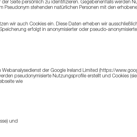
 der Seite persönlich zu identifizieren. Gegebenenfalls werden Nu
r dem Pseudonym stehenden natürlichen Personen mit den erhobe
n wir auch Cookies ein. Diese Daten erheben wir ausschließlic
eicherung erfolgt in anonymisierter oder pseudo-anonymisierter
n Webanalysedienst der Google Ireland Limited (https://www.goog
erden pseudonymisierte Nutzungsprofile erstellt und Cookies (si
ebseite wie
sse) und