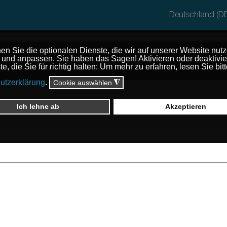
Deutschland (D
Produkte
Kontakt
Dokumente
nehmen
sere Produktwelten
Vertriebsteam und technisch
Sicherheit
tzwelt
Sicherheitsgeländer
träge
Barrial fix
hnwelt
n
Barrial selbsttragend
Barrial selbsttragend Eco k
Barrial selbsttragend TTV
Barrial Metalldach
Barrial Shed-Dach
Barrial Steigleiter-Kit
Wartungsservice
Flucht-, Rettungs- 
Barrial Korridor
Lichtkuppelumwehru