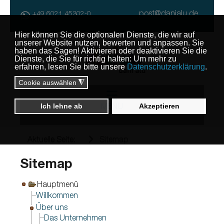
post@danialu.de
+49 6021 45302-0
MENU
Aktuelle Seite:
Sitemap
Sitemap
Hauptmenü
Willkommen
Über uns
Das Unternehmen