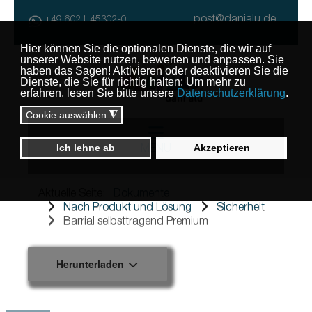
post@danialu.de
+49 6021 45302-0
MENU
Aktuelle Seite:
Dokumente
Nach Produkt und Lösung
Sicherheit
Barrial selbsttragend Premium
Herunterladen