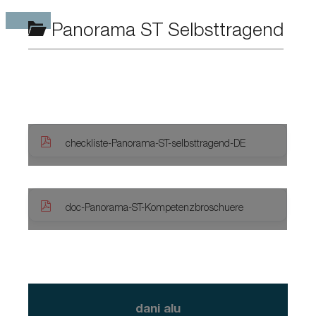
Panorama ST Selbsttragend
checkliste-Panorama-ST-selbsttragend-DE
doc-Panorama-ST-Kompetenzbroschuere
dani alu