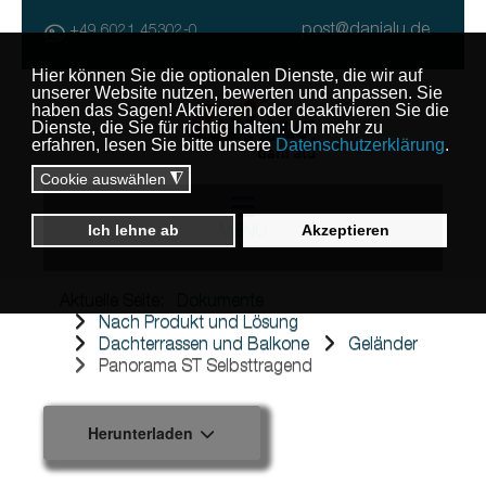
post@danialu.de
+49 6021 45302-0
MENU
Aktuelle Seite:
Dokumente
Nach Produkt und Lösung
Dachterrassen und Balkone
Geländer
Panorama ST Selbsttragend
Herunterladen