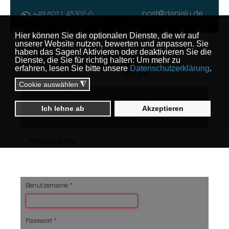
post@danialu.de
+49 6021 45302-0
MENU
Aktuelle Seite:
Benutzername
*
Passwort
*