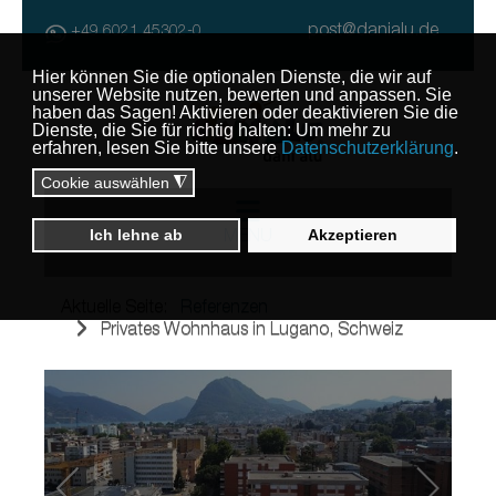
post@danialu.de
+49 6021 45302-0
MENU
Aktuelle Seite:
Referenzen
Privates Wohnhaus in Lugano, Schweiz