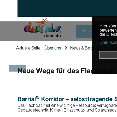
Über uns
Das Unter
Un
Aktuelle Seite:
Über uns
News & Beiträge
Neu
Nu
News & Bei
Wo
Referenze
Neue Wege für das Flachdach
Karriere
®
Barrial
Korridor – selbsttragende 
Das Flachdach ist eine wichtige Ressource: Verfügbar
Gebäudetechnik, Klima-, Blitzschutz- und Solaranlage