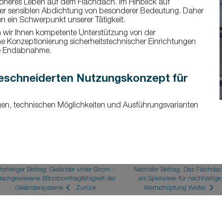
öneres Leben auf dem Flachdach. Im Hinblick auf
der sensiblen Abdichtung von besonderer Bedeutung. Daher
n ein Schwerpunkt unserer Tätigkeit.
n wir Ihnen kompetente Unterstützung von der
 Konzeptionierung sicherheitstechnischer Einrichtungen
ie Endabnahme.
geschneiderten Nutzungskonzept für
gen, technischen Möglichkeiten und Ausführungsvarianten
Vorheriger Beitrag: Geländer unter Strom -
Nächster Beitrag: Das Flachda
achgewiesene Blitzstromtragfähigkeit der
als Spielwiese für nachhaltige
Geländersysteme
Zurück
Wertschöpfung
Weiter