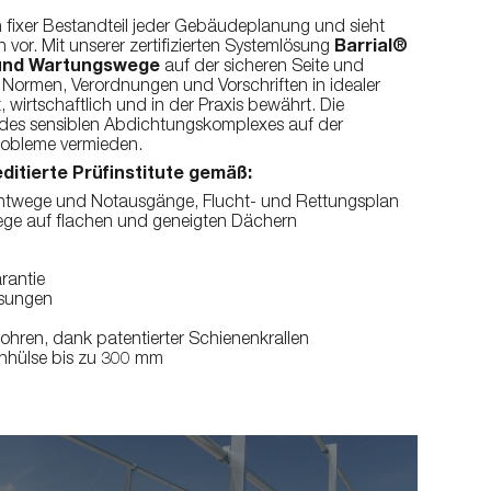
ung
fixer Bestandteil jeder Gebäudeplanung und sieht
or. Mit unserer zertifizierten Systemlösung
Barrial®
 und Wartungswege
auf der sicheren Seite und
 Normen, Verordnungen und Vorschriften in idealer
wirtschaftlich und in der Praxis bewährt. Die
es sensiblen Abdichtungskomplexes auf der
robleme vermieden.
ditierte Prüfinstitute gemäß:
luchtwege und Notausgänge, Flucht- und Rettungsplan
ege auf flachen und geneigten Dächern
arantie
ösungen
hren, dank patentierter Schienenkrallen
enhülse bis zu 300 mm