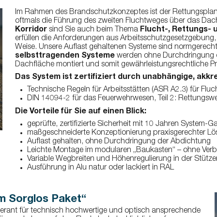
Barrial Lichtkuppelumwehr
Im Rahmen des Brandschutzkonzeptes ist der Rettungsplan 
Kettenhalter
oftmals die Führung des zweiten Fluchtweges über das Dach v
Korridor
sind Sie auch beim Thema
Flucht-, Rettungs-
Delimit Kettenhalter
erfüllen die Anforderungen aus Arbeitsschutzgesetzgebung,
Weise. Unsere Auflast gehaltenen Systeme sind normgerecht, 
selbsttragenden Systeme
werden ohne Durchdringung d
Dachfläche montiert und somit gewährleistungsrechtliche P
Das System ist zertifiziert durch unabhängige, akkre
Technische Regeln für Arbeitsstätten (ASR A2.3) für F
DIN 14094-2 für das Feuerwehrwesen, Teil 2: Rettungsw
Die Vorteile für Sie auf einen Blick:
geprüfte, zertifizierte Sicherheit mit 10 Jahren System-G
maßgeschneiderte Konzeptionierung praxisgerechter L
Auflast gehalten, ohne Durchdringung der Abdichtung
Leichte Montage im modularen „Baukasten“ – ohne Verbo
Variable Wegbreiten und Höhenregulierung in der Stütz
Ausführung in Alu natur oder lackiert in RAL
m Sorglos Paket“
ieferant für technisch hochwertige und optisch ansprechende