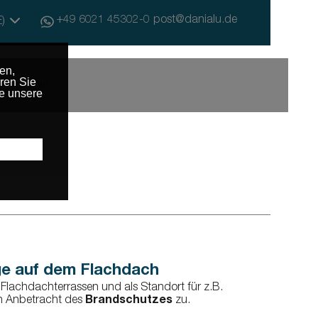
+49 6021 45302-0
post@danialu.de
E)
Akademie
e Beratung
Dachterrassen und Balkon
Zebral
Panorama selbsttragend
lappbar
Panorama fix
Trägersysteme
Sherpal L selbsttragend
Paravent
ge auf dem Flachdach
& Wartungswege
Flachdachterrassen und als Standort für z.B.
in Anbetracht des
Brandschutzes
zu.
ng