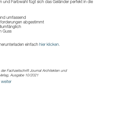
gn und Farbwahl fügt sich das Geländer perfekt in die
 und umfassend
Anforderungen abgestimmt
ollumfänglich
m Guss
 herunterladen einfach
hier klicken
.
n der Fachzeitschrift Journal Architekten und
 Verlag, Ausgabe 10/2021
 weiter