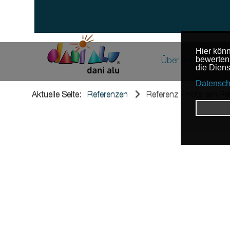
Über uns
Das Unter
Un
Aktuelle Seite:
Referenzen
Referenz - Hotel am 
Nu
News & Bei
Wo
Referenze
Karriere