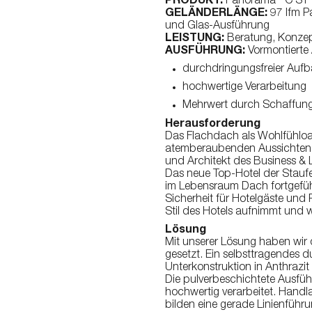
PRODUKT:
Panorama
C ST 
Barrial Lichtkuppelumwehr
GELÄNDERLÄNGE:
97 lfm 
und Glas-Ausführung
Kettenhalter
LEISTUNG:
Beratung, Konzep
Delimit Kettenhalter
AUSFÜHRUNG:
Vormontierte 
durchdringungsfreier Auf
hochwertige Verarbeitung
Mehrwert durch Schaffung 
Herausforderung
Das Flachdach als Wohlfühloas
atemberaubenden Aussichten 
und Architekt des Business &
Das neue Top-Hotel der Stauf
im Lebensraum Dach fortgeführt
Sicherheit für Hotelgäste und
Stil des Hotels aufnimmt und w
Lösung
Mit unserer Lösung haben wir
gesetzt. Ein selbsttragendes 
Unterkonstruktion in Anthrazit 
Die pulverbeschichtete Ausführ
hochwertig verarbeitet. Handla
bilden eine gerade Linienführun