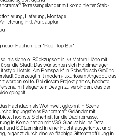
Classic selbsttragend
ung
®
Panorama
Terrassengeländer mit kombinierter Stab-
tionierung, Lieferung, Montage
Anlieferung inkl. Aufbauplan
bau
neuer Flächen: der 'Roof Top Bar'
e, als sicherer Rückzugsort in 28 Metern Höhe mit
über die Stadt: Das wünschten sich Hotelmanager
 Lifestyle-Hotels 'Am Remspark' in Schwäbisch Gmünd.
erstadt überzeugt mit modern-luxuriösem Angebot, das
 werden sollte. Bei diesem Projekt galt es, höchste
 Personal mit elegantem Design zu verbinden, das den
iderspiegelt.
 das Flachdach als Wohnwelt gekonnt in Szene
®
durchdringungsfreies Panorama
Geländer mit
bietet höchste Sicherheit für die Dachterrasse.
ung in Kombination mit VSG Glas ist bis ins Detail
uf und Stützen sind in einer Flucht ausgerichtet und
g, ergänzt durch eine vollflächige Gitterstabfüllung in